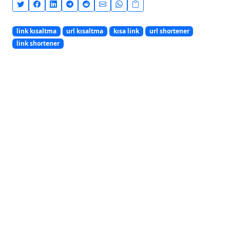
link kısaltma
url kısaltma
kısa link
url shortener
link shortener