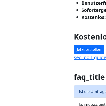
Benutzerfr
Soforterge
Kostenlos:
Kostenl
Jetzt erstellen
seo_poll_guid
faq_title
Ist die Umfrag
Ja, imup.cc bi