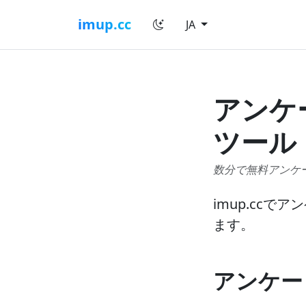
imup.cc
JA
アンケ
ツール
数分で無料アンケ
imup.cc
ます。
アンケー