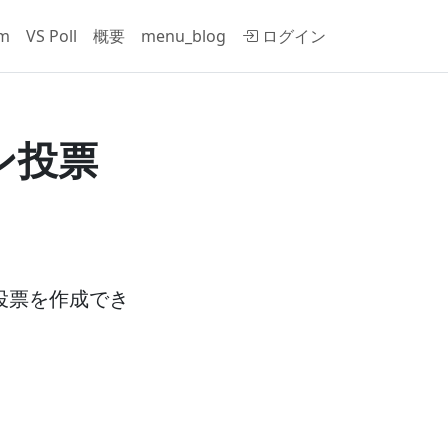
rm
VS Poll
概要
menu_blog
ログイン
ン投票
で投票を作成でき