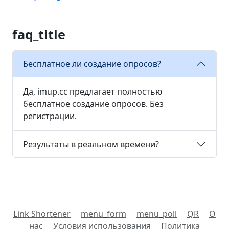
faq_title
Бесплатное ли создание опросов?
Да, imup.cc предлагает полностью
бесплатное создание опросов. Без
регистрации.
Результаты в реальном времени?
Link Shortener
menu_form
menu_poll
QR
О
нас
Условия использования
Политика