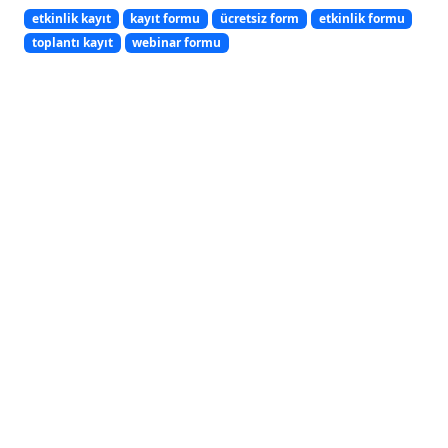
etkinlik kayıt
kayıt formu
ücretsiz form
etkinlik formu
toplantı kayıt
webinar formu