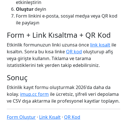
etkinleştirin
Oluştur
deyin
Form linkini e-posta, sosyal medya veya QR kod
ile paylaşın
Form + Link Kısaltma + QR Kod
Etkinlik formunuzun linki uzunsa önce
link kısalt
ile
kısaltın. Sonra bu kısa linke
QR kod
oluşturup afiş
veya girişte kullanın. Tıklama ve tarama
istatistiklerini tek yerden takip edebilirsiniz.
Sonuç
Etkinlik kayıt formu oluşturmak 2026'da daha da
kolay.
imup.cc form
ile ücretsiz, şifreli veri depolama
ve CSV dışa aktarma ile profesyonel kayıtlar toplayın.
Form Oluştur
·
Link Kısalt
·
QR Kod