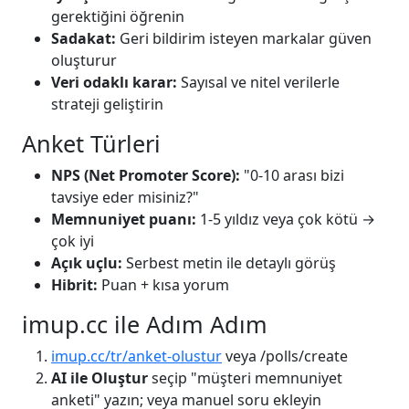
gerektiğini öğrenin
Sadakat:
Geri bildirim isteyen markalar güven
oluşturur
Veri odaklı karar:
Sayısal ve nitel verilerle
strateji geliştirin
Anket Türleri
NPS (Net Promoter Score):
"0-10 arası bizi
tavsiye eder misiniz?"
Memnuniyet puanı:
1-5 yıldız veya çok kötü →
çok iyi
Açık uçlu:
Serbest metin ile detaylı görüş
Hibrit:
Puan + kısa yorum
imup.cc ile Adım Adım
imup.cc/tr/anket-olustur
veya /polls/create
AI ile Oluştur
seçip "müşteri memnuniyet
anketi" yazın; veya manuel soru ekleyin