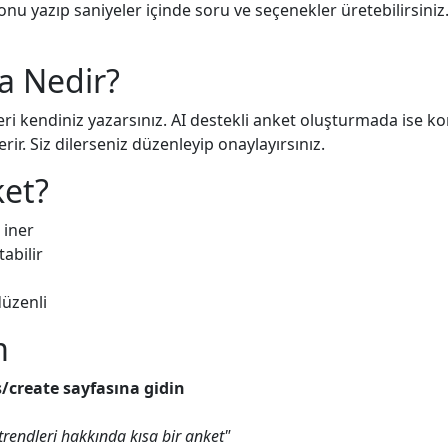
konu yazıp saniyeler içinde soru ve seçenekler üretebilirsin
a Nedir?
i kendiniz yazarsınız. AI destekli anket oluşturmada ise ko
r. Siz dilerseniz düzenleyip onaylayırsınız.
ket?
 iner
abilir
üzenli
m
s/create sayfasına gidin
trendleri hakkında kısa bir anket"