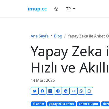
imup.cc
TR
Ana Sayfa
Blog
Yapay Zeka ile Anket Ol
Yapay Zeka 
Hızlı ve Akıl
14 Mart 2026
ai anket
yapay zeka anket
anket oluştur
ücre