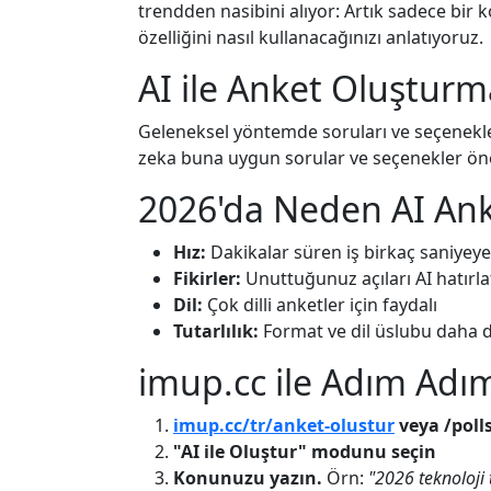
trendden nasibini alıyor: Artık sadece bir 
özelliğini nasıl kullanacağınızı anlatıyoruz.
AI ile Anket Oluşturm
Geleneksel yöntemde soruları ve seçenekler
zeka buna uygun sorular ve seçenekler öneri
2026'da Neden AI An
Hız:
Dakikalar süren iş birkaç saniyeye
Fikirler:
Unuttuğunuz açıları AI hatırlat
Dil:
Çok dilli anketler için faydalı
Tutarlılık:
Format ve dil üslubu daha d
imup.cc ile Adım Adı
imup.cc/tr/anket-olustur
veya /poll
"AI ile Oluştur" modunu seçin
Konunuzu yazın.
Örn:
"2026 teknoloji 